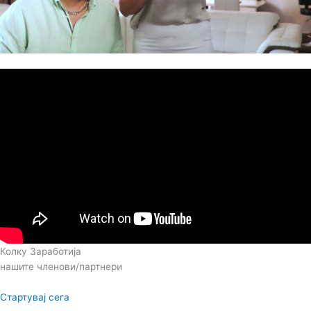
00:00
31:47
Колку Заработија
нашите членови/партнери
Стартувај сега