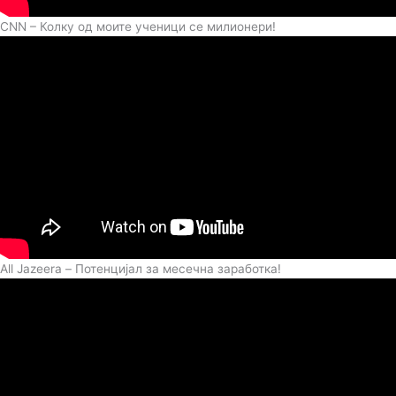
CNN – Колку од моите ученици се милионери!
All Jazeera – Потенцијал за месечна заработка!