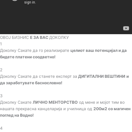
ОВОЈ БИЗНИС
Е ЗА ВАС
ДОКОЛКУ
1
Доколку Сакате да го реализирате
целиот ваш потенцијал и да
бидете платени соодветно!
2
Доколку Сакате да станете експерт за
ДИГИТАЛНИ ВЕШТИНИ
и
да заработувате баснословно!
3
Доколку Сакате
ЛИЧНО МЕНТОРСТВО
од мене и мојот тим во
нашата прекрасна канцеларија и училница од
200м2 со магичен
поглед на Водно!
4