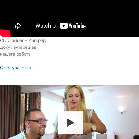
CNA Insider – Интервју
Документарец за
нашата работа
Стартувај сега
Документарец