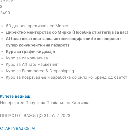
$4999
$
2499
60 дневен предизвик со Мирко
Директно менторство со Мирко
(Посебна стратегија за вас)
AI (алатки за вештачка интелигенција кои ќе ве направат
супер конукрентни на пазарот)
Курс за графички дизајн
Курс за самоанализа
Курс за Affiliate маркетинг
Курс за Ecommerce & Dropshipping
Курс за поврзување и заработка со било кој бренд од светот
Купете веднаш
Неверојатен Попуст за Плаќање со Картичка
ПОПУСТОТ ВАЖИ ДО 31 ЈУлИ 2023
СТАРТУВАЈ СЕГА!