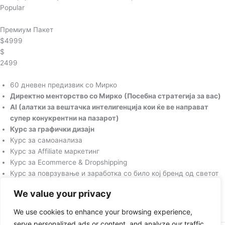
Popular
Премиум Пакет
$4999
$
2499
60 дневен предизвик со Мирко
Директно менторство со Мирко
(Посебна стратегија за вас)
AI (алатки за вештачка интелигенција кои ќе ве направат
супер конукрентни на пазарот)
Курс за графички дизајн
Курс за самоанализа
Курс за Affiliate маркетинг
Курс за Ecommerce & Dropshipping
Курс за поврзување и заработка со било кој бренд од светот
We value your privacy
Купете веднаш
We use cookies to enhance your browsing experience,
Неверојатен Попуст за Плаќање со Картичка
serve personalized ads or content, and analyze our traffic.