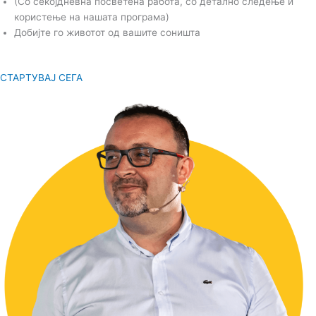
(Со секојдневна посветена работа, со детално следење и
користење на нашата програма)
Добијте го животот од вашите соништа
СТАРТУВАЈ СЕГА