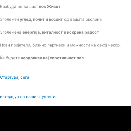
Возбуда од вашиот
нов Живот
Зголемен
углед, почит и восхит
од вашата околина
Зголемена
енергија, виталност и искрена радост
Нови пријатели, бизнис партнери и можности на секој чекор.
Ќе бидете
неодоливи кај спротивниот пол
Стартувај сега
интервјуа на наши студенти: