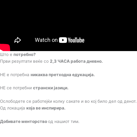
Што е
потребно?
Први резултати веќе со
2,3 ЧАСА работа дневно.
НЕ е потребна
никаква претходна едукација.
НЕ се потребни
странски јазици.
Ослободете се работејќи колку сакате и во кој било дел од денот.
Од локација
која ве инспирира.
Добивате менторство
од нашиот тим.