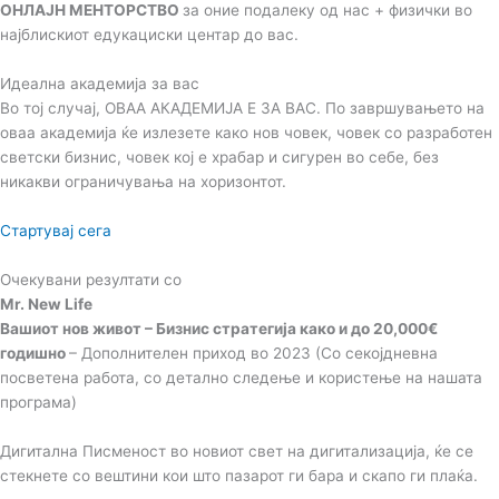
ОНЛАЈН МЕНТОРСТВО
за оние подалеку од нас + физички во
најблискиот едукациски центар до вас.
Идеална академија за вас
Во тој случај, ОВАА АКАДЕМИЈА Е ЗА ВАС. По завршувањето на
оваа академија ќе излезете како нов човек, човек со разработен
светски бизнис, човек кој е храбар и сигурен во себе, без
никакви ограничувања на хоризонтот.
Стартувај сега
Очекувани резултати со
Mr. New Life
Вашиот нов живот – Бизнис стратегија како и до 20,000€
годишно
– Дополнителен приход во 2023 (Со секојдневна
посветена работа, со детално следење и користење на нашата
програма)
Дигитална Писменост во новиот свет на дигитализација, ќе се
стекнете со вештини кои што пазарот ги бара и скапо ги плаќа.