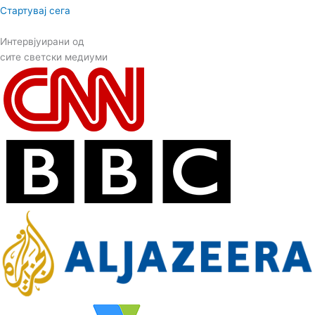
Стартувај сега
Интервјуирани од
сите светски медиуми