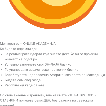
Менторство + ONLINE АКАДЕМИЈА
Ќе бидете спремни да:
Ја реализирате идејата која знаете дека ќе ви го промени
животот на подобро
Успешно започнете свој ОН-ЛАЈН бизнис
Го унапредите вашиот веќе постоечки бизнис
Заработувате надпросечна Американска плата во Македонија
Бидете сам свој газда
Работите од каде сакате
Со овие знаења и тренинзи, вие ќе имате УЛТРА-ВИСОКИ и
СТАБИЛНИ примања секој ДЕН, без разлика на светската
ситуација…