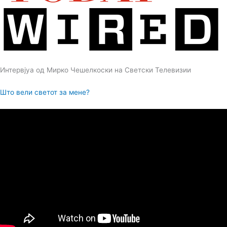
Интервјуа од Мирко Чешелкоски на Светски Телевизии
Што вели светот за мене?